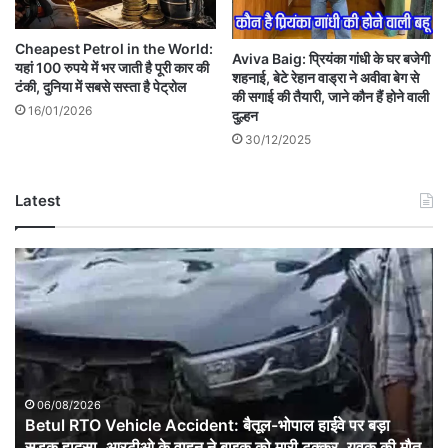
Cheapest Petrol in the World:
Aviva Baig: प्रियंका गांधी के घर बजेगी
यहां 100 रुपये में भर जाती है पूरी कार की
शहनाई, बेटे रेहान वाड्रा ने अवीवा बेग से
टंकी, दुनिया में सबसे सस्ता है पेट्रोल
की सगाई की तैयारी, जाने कौन हैं होने वाली
16/01/2026
दुल्हन
30/12/2025
Latest
Betul
RTO
Vehicle
Accident:
बैतूल-
भोपाल
हाईवे
पर
06/08/2026
बड़ा
Betul RTO Vehicle Accident: बैतूल-भोपाल हाईवे पर बड़ा
सड़क
सड़क हादसा, आरटीओ के वाहन ने बाइक को मारी टक्कर, युवक की मौत