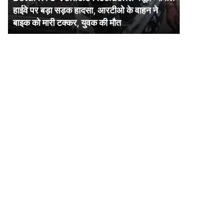
पर
हाईवे पर बड़ा सड़क हादसा, आरटीओ के वाहन ने
बड़ा
बाइक को मारी टक्कर, युवक की मौत
सड़क
हादसा,
आरटीओ
के
वाहन
ने
बाइक
को
मारी
टक्कर,
युवक
की
मौत