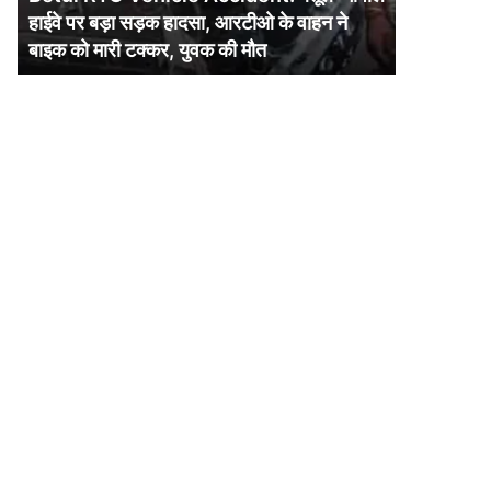
पर
हाईवे पर बड़ा सड़क हादसा, आरटीओ के वाहन ने
बड़ा
बाइक को मारी टक्कर, युवक की मौत
सड़क
हादसा,
आरटीओ
के
वाहन
ने
बाइक
को
मारी
टक्कर,
युवक
की
मौत