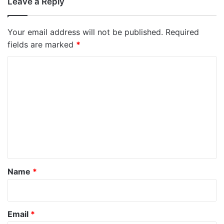
Leave a Reply
Your email address will not be published.
Required
fields are marked
*
C
o
m
m
e
n
t
*
Name
*
Email
*