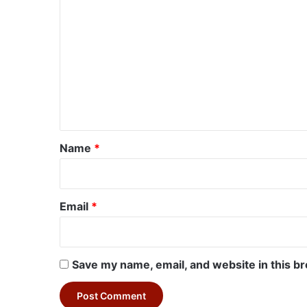
o
m
m
e
n
t
*
Name
*
Email
*
Save my name, email, and website in this b