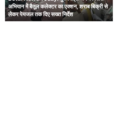
में
अभियान में बैतूल कलेक्टर का एक्शन, शराब बिक्री से
बैतूल
लेकर पेयजल तक दिए सख्त निर्देश
कलेक्टर
का
एक्शन,
शराब
बिक्री
से
लेकर
पेयजल
तक
दिए
सख्त
निर्देश