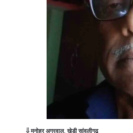
⇓ मनोहर अग्रवाल, खेड़ी सांवलीगढ़