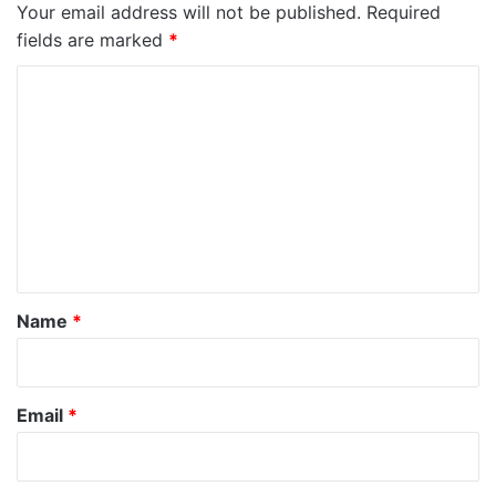
Your email address will not be published.
Required
fields are marked
*
C
o
m
m
e
n
t
*
Name
*
Email
*