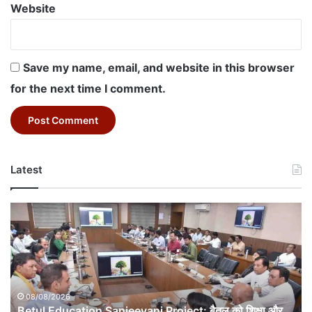
Website
Save my name, email, and website in this browser
for the next time I comment.
Latest
Betul
Education
Sanjeevani
Project:
बैतूल
को
शिक्षा
08/08/2026
Betul Education Sanjeevani Project: बैतूल को शिक्षा और
और