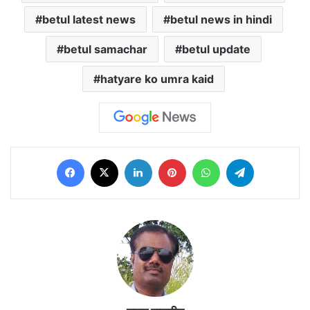
betul latest news
betul news in hindi
betul samachar
betul update
hatyare ko umra kaid
Facebook
X
LinkedIn
Pinterest
WhatsApp
Telegram