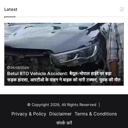
Latest
Betul
RTO
Vehicle
Accident:
बैतूल-
भोपाल
हाईवे
पर
06/08/2026
बड़ा
Betul RTO Vehicle Accident: बैतूल-भोपाल हाईवे पर बड़ा
सड़क
सड़क हादसा, आरटीओ के वाहन ने बाइक को मारी टक्कर, युवक की मौत
हादसा,
आरटीओ
के
वाहन
© Copyright 2026, All Rights Reserved |
ने
Privacy & Policy
Disclaimer
Terms & Conditions
बाइक
को
संपर्क करें
मारी