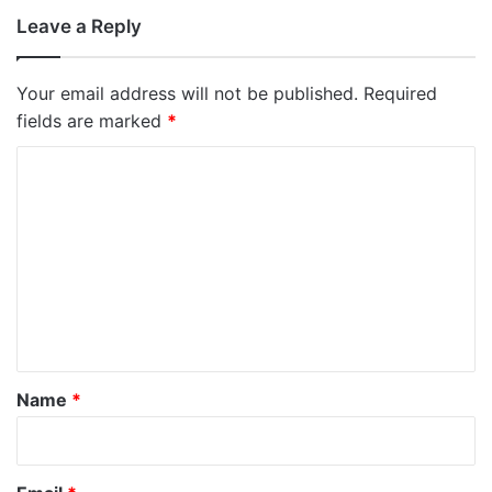
Leave a Reply
Your email address will not be published.
Required
fields are marked
*
C
o
m
m
e
n
t
*
Name
*