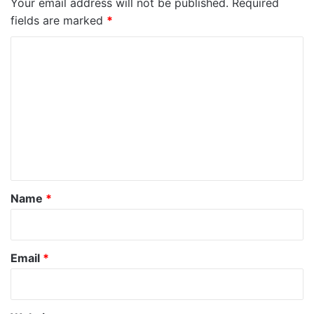
Your email address will not be published.
Required
fields are marked
*
C
o
m
m
e
n
t
*
Name
*
Email
*