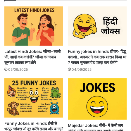
Latest Hindi Jokes: जीजा– साली
Funny jokes in hindi: टीचर- टिटू
जी, शादी कब करोगी? जीजा का जवाब
बताओ.. अकबर ने कब तक शासन किया था
सुनकर ठहाका लगाओगे
? जवाब सुनकर पेट पकड़ कर हंसोगे
05/09/2025
04/09/2025
Funny Jokes in Hindi: हंसी से
Majedar Jokes: बीबी- मैं कैसी लग
भरपूर जोक्स जो दूर करेंगे तनाव और बनाएंगे
रही हूं, पति का जवाब सुन ठहाके लगाओगे,