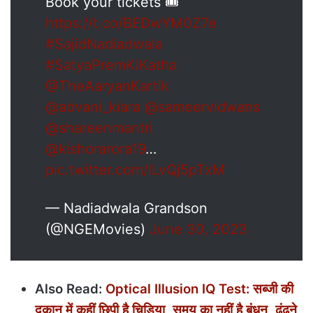
Book your tickets 🎟️
https://t.co/BEDwYM0Z7e
#SajidNadiadwala
#SatyaPremKiKatha
@TheAaryanKartik
@advani_kiara
@sameervidwans
@shareenmantri
@kishorarora19
…
pic.twitter.com/lLvQj5pTxM
— Nadiadwala Grandson
(@NGEMovies)
June 30, 2023
Also Read:
Optical Illusion IQ Test: सब्जी की
दुकान में कहीं छिपी है चिड़िया, समय का नहीं है बंधन, ढूंढने