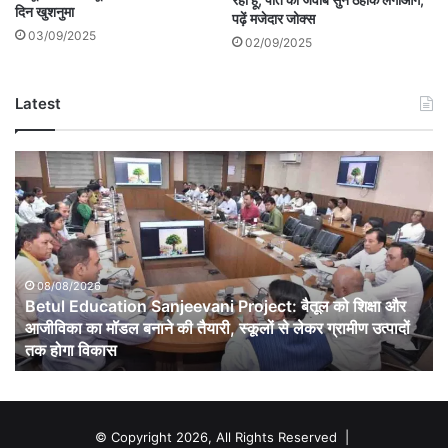
दिन खुशनुमा
पढ़ें मजेदार जोक्स
03/09/2025
02/09/2025
Latest
Betul
Education
Sanjeevani
Project:
बैतूल
को
शिक्षा
08/08/2026
Betul Education Sanjeevani Project: बैतूल को शिक्षा और
और
आजीविका
आजीविका का मॉडल बनाने की तैयारी, स्कूलों से लेकर ग्रामीण उत्पादों
का
तक होगा विकास
मॉडल
बनाने
की
तैयारी,
© Copyright 2026, All Rights Reserved |