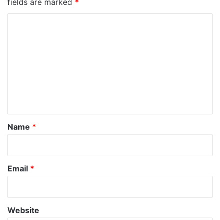
fields are marked
*
C
o
m
m
e
n
t
*
Name
*
Email
*
Website