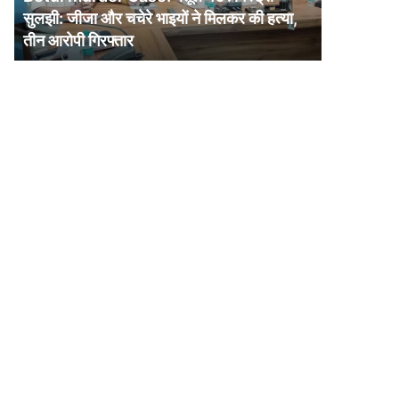
जीजा
सुलझी: जीजा और चचेरे भाइयों ने मिलकर की हत्या,
और
तीन आरोपी गिरफ्तार
चचेरे
भाइयों
ने
मिलकर
की
हत्या,
तीन
आरोपी
गिरफ्तार