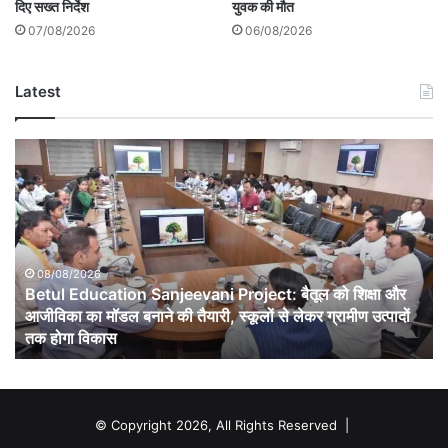
दिए सख्त निर्देश
युवक की मौत
07/08/2026
06/08/2026
Latest
Betul
Education
Sanjeevani
Project:
बैतूल
को
शिक्षा
08/08/2026
Betul Education Sanjeevani Project: बैतूल को शिक्षा और
और
आजीविका
आजीविका का मॉडल बनाने की तैयारी, स्कूलों से लेकर ग्रामीण उत्पादों
का
तक होगा विकास
मॉडल
बनाने
की
तैयारी,
© Copyright 2026, All Rights Reserved |
स्कूलों