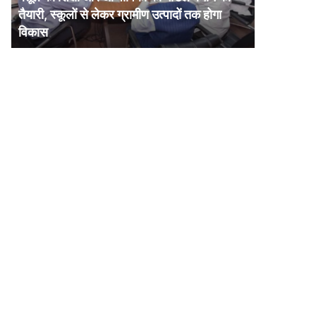
और
तैयारी, स्कूलों से लेकर ग्रामीण उत्पादों तक होगा
आजीविका
विकास
का
मॉडल
बनाने
की
तैयारी,
स्कूलों
से
लेकर
ग्रामीण
उत्पादों
तक
होगा
विकास