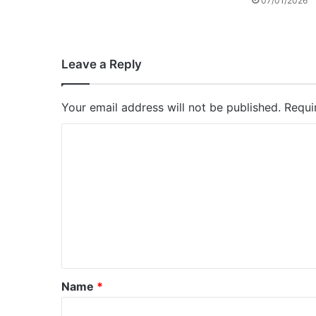
07/01/2026
Leave a Reply
Your email address will not be published.
Requi
C
o
m
m
e
n
t
*
Name
*