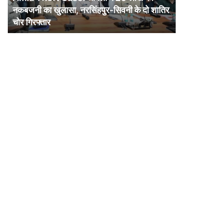
की
नकबजनी का खुलासा, नरसिंहपुर-सिवनी के दो शातिर
नकबजनी
चोर गिरफ्तार
का
खुलासा,
नरसिंहपुर-
सिवनी
के
दो
शातिर
चोर
गिरफ्तार