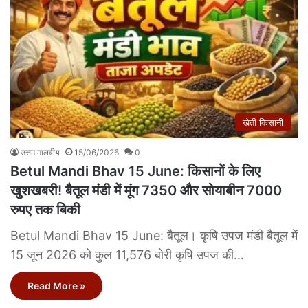
खेती किसानी
उत्तम मालवीय
15/06/2026
0
Betul Mandi Bhav 15 June: किसानों के लिए
खुशखबरी! बैतूल मंडी में मूंग 7350 और सोयाबीन 7000
रुपए तक बिकी
Betul Mandi Bhav 15 June: बैतूल। कृषि उपज मंडी बैतूल में
15 जून 2026 को कुल 11,576 बोरी कृषि उपज की…
Read More »