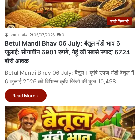
खेती किसानी
उत्तम मालवीय
06/07/2026
0
Betul Mandi Bhav 06 July: बैतूल मंडी भाव 6
जुलाई: सोयाबीन 6901 रुपये, गेहूं की सबसे ज्यादा 6724
बोरी आवक
Betul Mandi Bhav 06 July: बैतूल। कृषि उपज मंडी बैतूल में
6 जुलाई 2026 को विभिन्न कृषि जिंसों की कुल 10,498…
Read More »