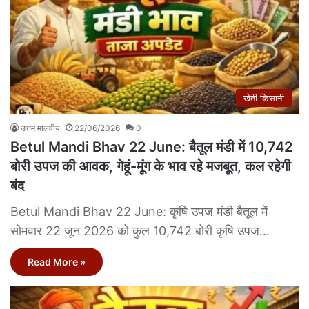
खेती किसानी
उत्तम मालवीय
22/06/2026
0
Betul Mandi Bhav 22 June: बैतूल मंडी में 10,742
बोरी उपज की आवक, गेहूं-मूंग के भाव रहे मजबूत, कल रहेगी
बंद
Betul Mandi Bhav 22 June: कृषि उपज मंडी बैतूल में
सोमवार 22 जून 2026 को कुल 10,742 बोरी कृषि उपज…
Read More »