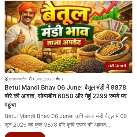
खेती किसानी
उत्तम मालवीय
06/06/2026
0
Betul Mandi Bhav 06 June: बैतूल मंडी में 9878
बोरे की आवक, सोयाबीन 6050 और गेहूं 2299 रुपये पर
पहुंचा
Betul Mandi Bhav 06 June: कृषि उपज मंडी बैतूल में 06
जून 2026 को कुल 9878 बोरे कृषि उपज की आवक…