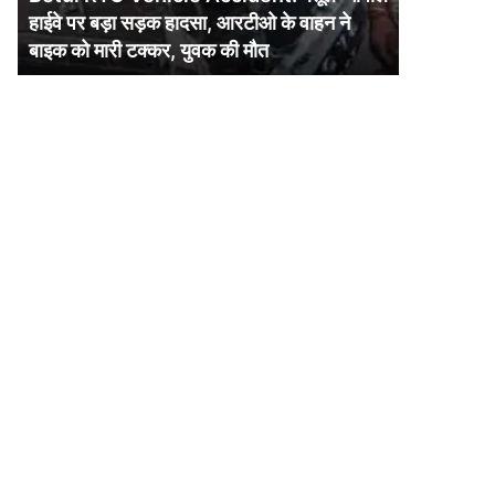
पर
हाईवे पर बड़ा सड़क हादसा, आरटीओ के वाहन ने
बड़ा
बाइक को मारी टक्कर, युवक की मौत
सड़क
हादसा,
आरटीओ
के
वाहन
ने
बाइक
को
मारी
टक्कर,
युवक
की
मौत