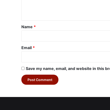
e
n
t
*
Name
*
Email
*
Save my name, email, and website in this b