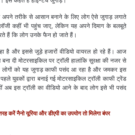
ा। इसे कहते है हाई-टेच जुगाड़।
को अपने तरीके से आसान बनाने के लिए लोग ऐसे जुगाड़ लगाते
लॉजी कहीं भी पहुंच जाए, लेकिन यह अपने दिमाग के बलबूते
 हैं कि लोग उनके फैन हो जाते हैं।
रहा है और इससे जुड़े हजारों वीडियो वायरल हो रहे हैं। आज
ने बना दी मोटरसाइकिल पर ट्रॉली हालांकि सुरक्षा की नजर से
सके लोगों को यह जुगाड़ काफी पसंद आ रहा है और जमकर इस
पहले युवकों द्वारा बनाई गई मोटरसाइकिल ट्रॉली काफी ट्रेंड
हीं अब इस ट्रॉली का वीडियो आने के बाद लोग इसे भी पसंद
रें नैनो यूरिया और डीएपी का उपयोग तो मिलेगा बंपर