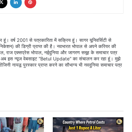
ूं। वर्ष 2001 से पत्रकारिता में सक्रिय हूं। सागर यूनिवर्सिटी से
ुनिकेशन) की डिग्री प्राप्त की है। नवभारत भोपाल से अपने करियर की
ल, राज एक्सप्रेस भोपाल, नईदुनिया और जागरण समूह के समाचार पत्र
 दी। अब इस न्यूज वेबसाइट "Betul Update" का संचालन कर रहा हूं। मुझे
सरोजिनी नायडू पुरस्कार प्राप्त करने का सौभाग्य भी नवदुनिया समाचार पत्र