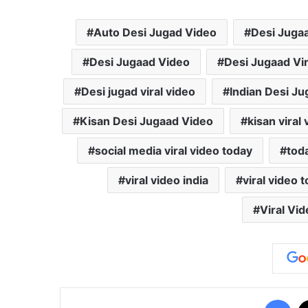
Auto Desi Jugad Video
Desi Juga
Desi Jugaad Video
Desi Jugaad Vir
Desi jugad viral video
Indian Desi J
Kisan Desi Jugaad Video
kisan viral
social media viral video today
tod
viral video india
viral video t
Viral Vi
Fa