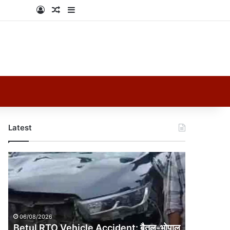
Log In
Random Article
Sidebar
Latest
Betul
RTO
Vehicle
Accident:
बैतूल-
भोपाल
06/08/2026
हाईवे
Betul RTO Vehicle Accident: बैतूल-भोपाल