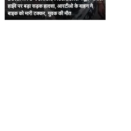
पर
हाईवे पर बड़ा सड़क हादसा, आरटीओ के वाहन ने
बड़ा
बाइक को मारी टक्कर, युवक की मौत
सड़क
हादसा,
आरटीओ
के
वाहन
ने
बाइक
को
मारी
टक्कर,
युवक
की
मौत