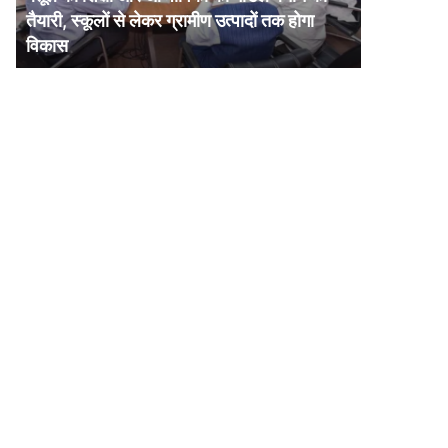
और
तैयारी, स्कूलों से लेकर ग्रामीण उत्पादों तक होगा
आजीविका
विकास
का
मॉडल
बनाने
की
तैयारी,
स्कूलों
से
लेकर
ग्रामीण
उत्पादों
तक
होगा
विकास