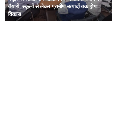
और
तैयारी, स्कूलों से लेकर ग्रामीण उत्पादों तक होगा
आजीविका
विकास
का
मॉडल
बनाने
की
तैयारी,
स्कूलों
से
लेकर
ग्रामीण
उत्पादों
तक
होगा
विकास